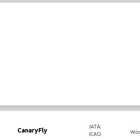
IATA:
CanaryFly
Wöc
ICAO: