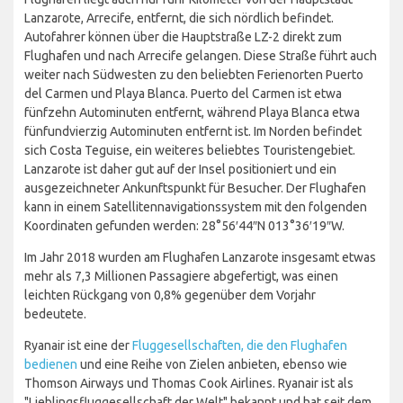
Lanzarote, Arrecife, entfernt, die sich nördlich befindet.
Autofahrer können über die Hauptstraße LZ-2 direkt zum
Flughafen und nach Arrecife gelangen. Diese Straße führt auch
weiter nach Südwesten zu den beliebten Ferienorten Puerto
del Carmen und Playa Blanca. Puerto del Carmen ist etwa
fünfzehn Autominuten entfernt, während Playa Blanca etwa
fünfundvierzig Autominuten entfernt ist. Im Norden befindet
sich Costa Teguise, ein weiteres beliebtes Touristengebiet.
Lanzarote ist daher gut auf der Insel positioniert und ein
ausgezeichneter Ankunftspunkt für Besucher. Der Flughafen
kann in einem Satellitennavigationssystem mit den folgenden
Koordinaten gefunden werden: 28°56′44″N 013°36′19″W.
Im Jahr 2018 wurden am Flughafen Lanzarote insgesamt etwas
mehr als 7,3 Millionen Passagiere abgefertigt, was einen
leichten Rückgang von 0,8% gegenüber dem Vorjahr
bedeutete.
Ryanair ist eine der
Fluggesellschaften, die den Flughafen
bedienen
und eine Reihe von Zielen anbieten, ebenso wie
Thomson Airways und Thomas Cook Airlines. Ryanair ist als
"Lieblingsfluggesellschaft der Welt" bekannt und hat seit dem