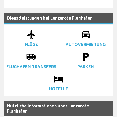
Dienstleistungen bei Lanzarote Flughafen
airplanemode_active
drive_eta
FLÜGE
AUTOVERMIETUNG
airport_shuttle
local_parking
FLUGHAFEN TRANSFERS
PARKEN
local_hotel
HOTELLE
Nützliche Informationen über Lanzarote
Flughafen