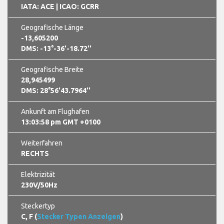
IATA: ACE
| ICAO: GCRR
Geografische Länge
-13,605200
DMS: -13°-36'-18.72''
Geografische Breite
28,945499
DMS: 28°56'43.7964''
Ankunft am Flughafen
13:03:59 pm GMT +0100
Weiterfahren
RECHTS
Elektrizität
230V/50Hz
Steckertyp
C, F (
Stecker Typen Anzeigen
)