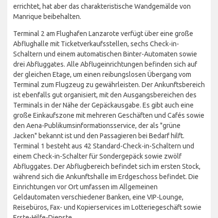
errichtet, hat aber das charakteristische Wandgemälde von
Manrique beibehalten.
Terminal 2 am Flughafen Lanzarote verfügt über eine große
Abflughalle mit Ticketverkaufsstellen, sechs Check-in-
Schaltern und einem automatischen Binter-Automaten sowie
drei Abfluggates. Alle Abflugeinrichtungen befinden sich auf
der gleichen Etage, um einen reibungslosen Übergang vom
Terminal zum Flugzeug zu gewährleisten. Der Ankunftsbereich
ist ebenfalls gut organisiert, mit den Ausgangsbereichen des
Terminals in der Nähe der Gepäckausgabe. Es gibt auch eine
große Einkaufszone mit mehreren Geschäften und Cafés sowie
den Aena-Publikumsinformationsservice, der als "grüne
Jacken" bekannt ist und den Passagieren bei Bedarf hilft.
Terminal 1 besteht aus 42 Standard-Check-in-Schaltern und
einem Check-in-Schalter für Sondergepäck sowie zwölf
Abfluggates. Der Abflugbereich befindet sich im ersten Stock,
während sich die Ankunftshalle im Erdgeschoss befindet. Die
Einrichtungen vor Ort umfassen im Allgemeinen
Geldautomaten verschiedener Banken, eine VIP-Lounge,
Reisebüros, Fax- und Kopierservices im Lotteriegeschäft sowie
Erste-Hilfe-Dienste.