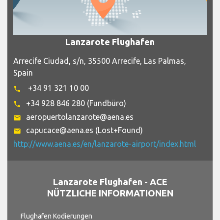
Lanzarote Flughafen
Arrecife Ciudad, s/n, 35500 Arrecife, Las Palmas,
Spain
+34 91 321 10 00
phone
+34 928 846 280 (Fundbüro)
phone
aeropuertolanzarote@aena.es
email
capucace@aena.es (Lost+Found)
email
http://www.aena.es/en/lanzarote-airport/index.html
Lanzarote Flughafen - ACE
NÜTZLICHE INFORMATIONEN
Flughafen Kodierungen