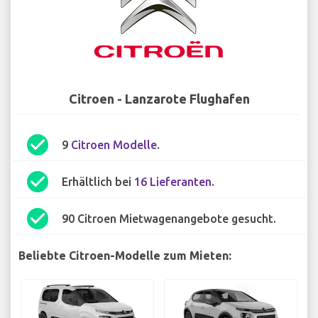
Citroen - Lanzarote Flughafen
check_circle
9
Citroen Modelle
.
check_circle
Erhältlich bei
16 Lieferanten
.
check_circle
90 Citroen Mietwagenangebote gesucht.
Beliebte Citroen-Modelle zum Mieten: