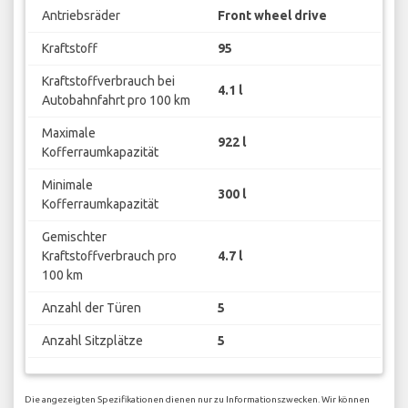
Antriebsräder
Front wheel drive
Kraftstoff
95
Kraftstoffverbrauch bei
4.1 l
Autobahnfahrt pro 100 km
Maximale
922 l
Kofferraumkapazität
Minimale
300 l
Kofferraumkapazität
Gemischter
Kraftstoffverbrauch pro
4.7 l
100 km
Anzahl der Türen
5
Anzahl Sitzplätze
5
Die angezeigten Spezifikationen dienen nur zu Informationszwecken. Wir können