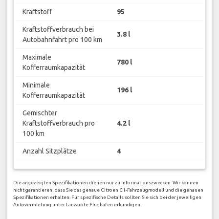
Kraftstoff
95
Kraftstoffverbrauch bei
3.8 l
Autobahnfahrt pro 100 km
Maximale
780 l
Kofferraumkapazität
Minimale
196 l
Kofferraumkapazität
Gemischter
Kraftstoffverbrauch pro
4.2 l
100 km
Anzahl Sitzplätze
4
Die angezeigten Spezifikationen dienen nur zu Informationszwecken. Wir können
nicht garantieren, dass Sie das genaue Citroen C1-Fahrzeugmodell und die genauen
Spezifikationen erhalten. Für spezifische Details sollten Sie sich bei der jeweiligen
Autovermietung unter Lanzarote Flughafen erkundigen.