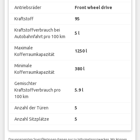
Antriebsräder
Front wheel drive
Kraftstoff
95
Kraftstoffverbrauch bei
5 l
Autobahnfahrt pro 100 km
Maximale
1250 l
Kofferraumkapazität
Minimale
380 l
Kofferraumkapazität
Gemischter
Kraftstoffverbrauch pro
5.9 l
100 km
Anzahl der Türen
5
Anzahl Sitzplätze
5
Die angezeigten Spezifikationen dienen nur zu Informationszwecken. Wir können