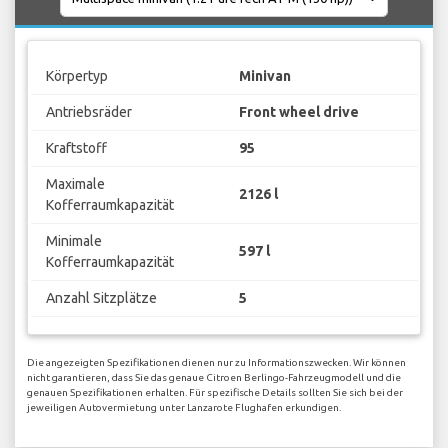
Körpertyp
Minivan
Antriebsräder
Front wheel drive
Kraftstoff
95
Maximale
2126 l
Kofferraumkapazität
Minimale
597 l
Kofferraumkapazität
Anzahl Sitzplätze
5
Die angezeigten Spezifikationen dienen nur zu Informationszwecken. Wir können
nicht garantieren, dass Sie das genaue Citroen Berlingo-Fahrzeugmodell und die
genauen Spezifikationen erhalten. Für spezifische Details sollten Sie sich bei der
jeweiligen Autovermietung unter Lanzarote Flughafen erkundigen.