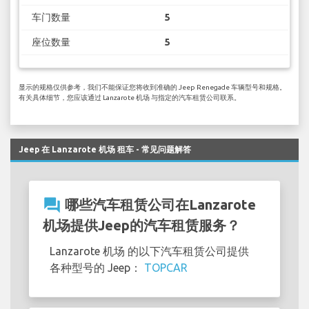
车门数量
5
座位数量
5
显示的规格仅供参考，我们不能保证您将收到准确的 Jeep Renegade 车辆型号和规格。
有关具体细节，您应该通过 Lanzarote 机场 与指定的汽车租赁公司联系。
Jeep 在 Lanzarote 机场 租车 - 常见问题解答
question_answer
哪些汽车租赁公司在Lanzarote
机场提供Jeep的汽车租赁服务？
Lanzarote 机场 的以下汽车租赁公司提供
各种型号的 Jeep：
TOPCAR