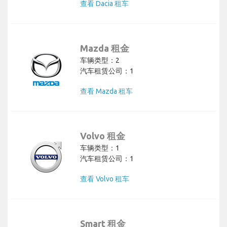
查看 Dacia 租车
Mazda 租金
车辆类型：2
汽车租赁公司：1
查看 Mazda 租车
Volvo 租金
车辆类型：1
汽车租赁公司：1
查看 Volvo 租车
Smart 租金