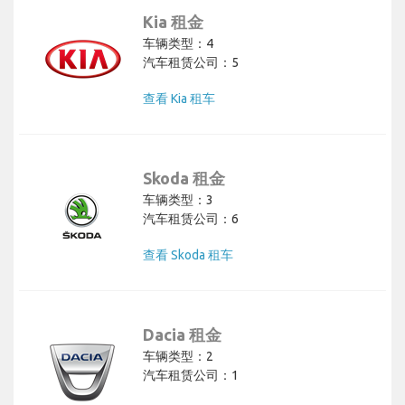
Kia 租金
车辆类型：4
汽车租赁公司：5
查看 Kia 租车
Skoda 租金
车辆类型：3
汽车租赁公司：6
查看 Skoda 租车
Dacia 租金
车辆类型：2
汽车租赁公司：1