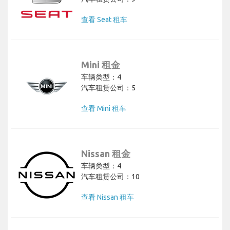
查看 Seat 租车
Mini 租金
车辆类型：4
汽车租赁公司：5
查看 Mini 租车
Nissan 租金
车辆类型：4
汽车租赁公司：10
查看 Nissan 租车