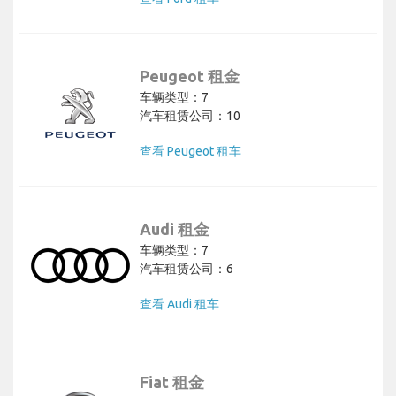
Peugeot 租金
车辆类型：7
汽车租赁公司：10
查看 Peugeot 租车
Audi 租金
车辆类型：7
汽车租赁公司：6
查看 Audi 租车
Fiat 租金