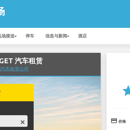
场
机场接送
停车
信息与新闻
酒店
UDGET 汽车租赁
场 的汽车租赁公司
st
赁
credit_card
价格