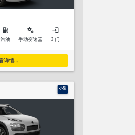
local_gas_station
miscellaneous_services
login
汽油
手动变速器
3 门
看详情...
小型