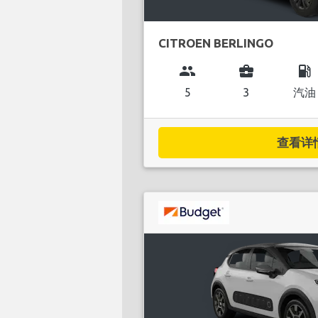
CITROEN BERLINGO
group
business_center
local_gas_station
5
3
汽油
查看详情.