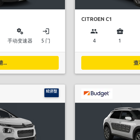
CITROEN C1
miscellaneous_services
login
group
business_center
手动变速器
5 门
4
1
..
查
经济型