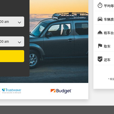
timer
平均等
directions_car
车辆质
room_service
租车台
flag
取车
beenhere
还车
* 