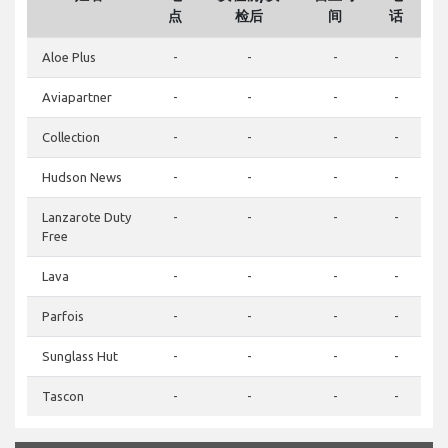
点
检后
间
话
Aloe Plus
-
-
-
-
Aviapartner
-
-
-
-
Collection
-
-
-
-
Hudson News
-
-
-
-
Lanzarote Duty
-
-
-
-
Free
Lava
-
-
-
-
Parfois
-
-
-
-
Sunglass Hut
-
-
-
-
Tascon
-
-
-
-