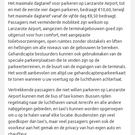
Het maximale dagtarief voor parkeren op Lanzarote Airport, tot
en met de eerste vier dagen parkeren, bedraagt €10,60, terwijl
het maximale dagtarief vanaf de vijfde dag €8,50 bedraagt.
Passagiers met verminderde mobiliteit zijn welkom op
Lanzarote Airport, aangezien de terminalgebouwen goed zijn
uitgerust voor hun comfort, met aangepaste
toiletvoorzieningen, open ruimtes zonder obstakels en liften
en hellingen om alle niveaus van de gebouwen te bereiken.
Gehandicapte bestuurders kunnen ook gebruikmaken van de
speciale parkeerplaatsen die te vinden zijn op de
parkeerterreinen, in de buurt van de ingangen van de terminals.
Het wordt aanbevolen om altijd uw gehandicaptenparkeerkaart
te tonen wanneer u uw voertuig op de luchthaven achterlaat.
Vertrekkende passagiers die niet willen parkeren op Lanzarote
Airport kunnen met de bus of taxi komen. Bussen rijden
regelmatig naar de luchthaven vanuit Arrecife en alle andere
nabijgelegen gebieden, en taxi's kunnen worden opgeroepen
om u op te halen vanaf elke locatie. Busdiensten zijn veel
goedkoper dan taxi's, maar veel passagiers geven ook de
voorkeur aan het gemak en de privacy van hun eigen auto en
chauffeur.