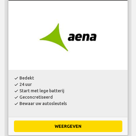
Bedekt
check
24 uur
check
Start met lege batterij
check
Geconcretiseerd
check
Bewaar uw autosleutels
check
WEERGEVEN