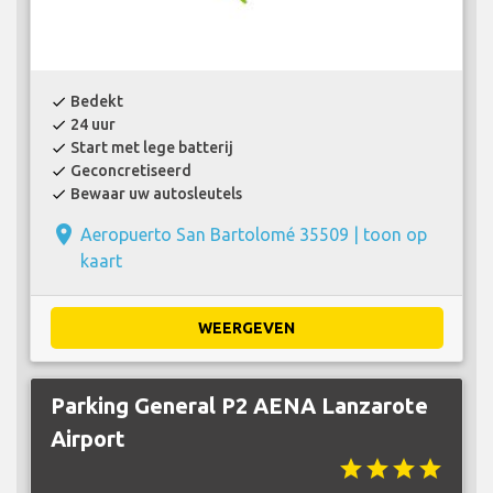
Bedekt
check
24 uur
check
Start met lege batterij
check
Geconcretiseerd
check
Bewaar uw autosleutels
check
place
Aeropuerto San Bartolomé 35509 |
toon op
kaart
WEERGEVEN
Parking General P2 AENA Lanzarote
Airport
star
star
star
star