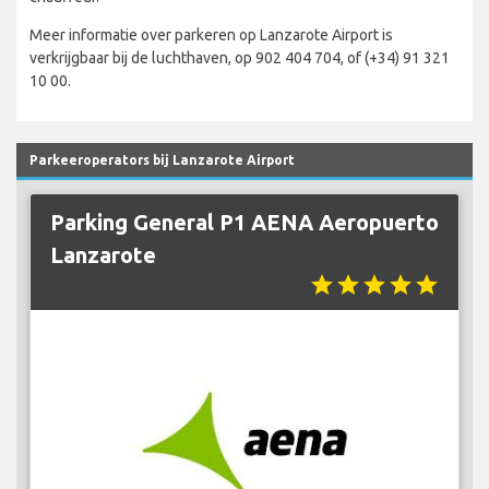
Meer informatie over parkeren op Lanzarote Airport is
verkrijgbaar bij de luchthaven, op 902 404 704, of (+34) 91 321
10 00.
Parkeeroperators bij Lanzarote Airport
Parking General P1 AENA Aeropuerto
Lanzarote
star
star
star
star
star