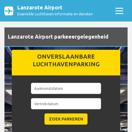
Lanzarote Airport
Essentiële Luchthaven Informatie en diensten
Lanzarote Airport parkeeergelegenheid
ONVERSLAANBARE
LUCHTHAVENPARKING