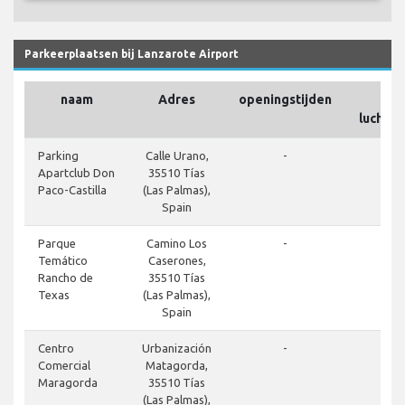
Parkeerplaatsen bij Lanzarote Airport
naam
Adres
openingstijden
O
luchtha
Parking
Calle Urano,
-
Apartclub Don
35510 Tías
Paco-Castilla
(Las Palmas),
Spain
Parque
Camino Los
-
Temático
Caserones,
Rancho de
35510 Tías
Texas
(Las Palmas),
Spain
Centro
Urbanización
-
Comercial
Matagorda,
Maragorda
35510 Tías
(Las Palmas),