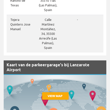
Rancho de
35510 Tías
Texas
(Las Palmas),
Spain
Tejera
Calle
-
Quintero Jose
Martínez
Manuel
Montáñez,
34, 35500
Arrecife (Las
Palmas),
Spain
Kaart van de parkeergarage's bij Lanzarote
Airport