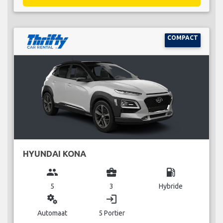
COMPACT
HYUNDAI KONA
group
business_center
local_gas_station
5
3
Hybride
miscellaneous_services
login
Automaat
5 Portier