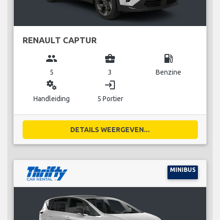
RENAULT CAPTUR
group
business_center
local_gas_station
5
3
Benzine
miscellaneous_services
login
Handleiding
5 Portier
DETAILS WEERGEVEN...
MINIBUS