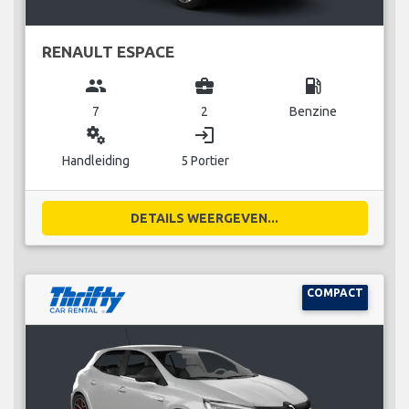
RENAULT ESPACE
group
business_center
local_gas_station
7
2
Benzine
miscellaneous_services
login
Handleiding
5 Portier
DETAILS WEERGEVEN...
COMPACT