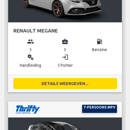
RENAULT MEGANE
group
business_center
local_gas_station
5
3
Benzine
miscellaneous_services
login
Handleiding
5 Portier
DETAILS WEERGEVEN...
7-PERSOONS MPV