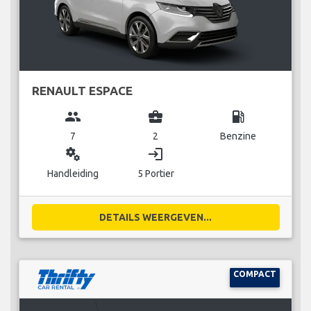
RENAULT ESPACE
group
business_center
local_gas_station
7
2
Benzine
miscellaneous_services
login
Handleiding
5 Portier
DETAILS WEERGEVEN...
COMPACT