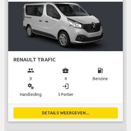
RENAULT TRAFIC
group
business_center
local_gas_station
9
4
Benzine
miscellaneous_services
login
Handleiding
5 Portier
DETAILS WEERGEVEN...