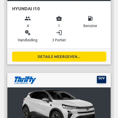
HYUNDAI I10
group
business_center
local_gas_station
4
1
Benzine
miscellaneous_services
login
Handleiding
3 Portier
DETAILS WEERGEVEN...
SUV