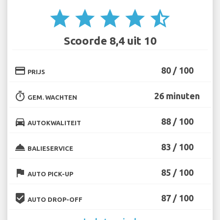
star
star
star
star
star_half
Scoorde 8,4 uit 10
credit_card
80 / 100
PRIJS
timer
26 minuten
GEM. WACHTEN
directions_car
88 / 100
AUTOKWALITEIT
room_service
83 / 100
BALIESERVICE
flag
85 / 100
AUTO PICK-UP
beenhere
87 / 100
AUTO DROP-OFF