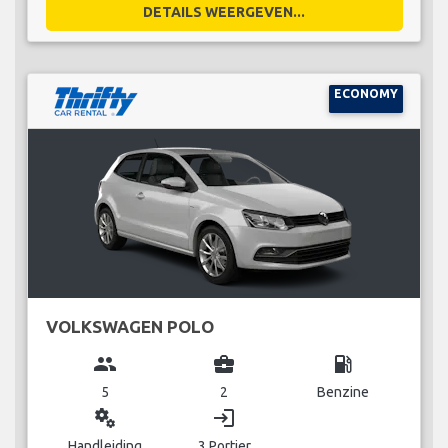
DETAILS WEERGEVEN...
ECONOMY
VOLKSWAGEN POLO
group
business_center
local_gas_station
5
2
Benzine
miscellaneous_services
login
Handleiding
3 Portier