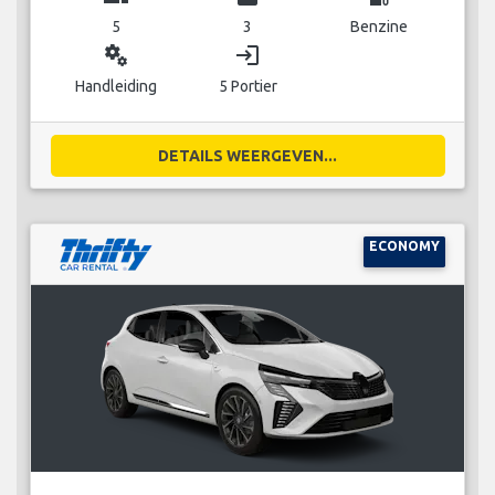
5
3
Benzine
miscellaneous_services
login
Handleiding
5 Portier
DETAILS WEERGEVEN...
ECONOMY