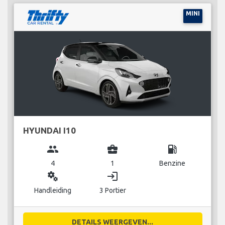
MINI
HYUNDAI I10
group
business_center
local_gas_station
4
1
Benzine
miscellaneous_services
login
Handleiding
3 Portier
DETAILS WEERGEVEN...