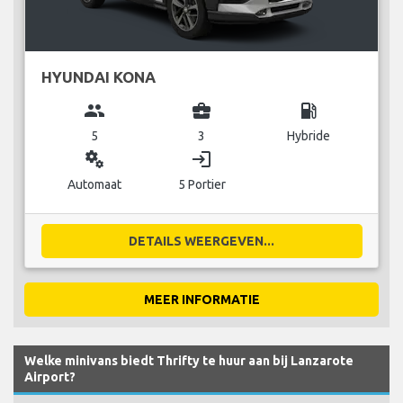
HYUNDAI KONA
group
business_center
local_gas_station
5
3
Hybride
miscellaneous_services
login
Automaat
5 Portier
DETAILS WEERGEVEN...
MEER INFORMATIE
Welke minivans biedt Thrifty te huur aan bij Lanzarote
Airport?