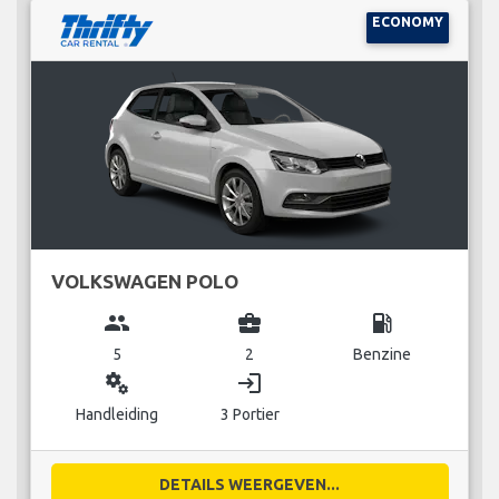
ECONOMY
VOLKSWAGEN POLO
group
business_center
local_gas_station
5
2
Benzine
miscellaneous_services
login
Handleiding
3 Portier
DETAILS WEERGEVEN...