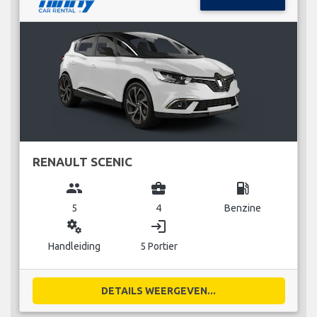
RENAULT SCENIC
group
business_center
local_gas_station
5
4
Benzine
miscellaneous_services
login
Handleiding
5 Portier
DETAILS WEERGEVEN...