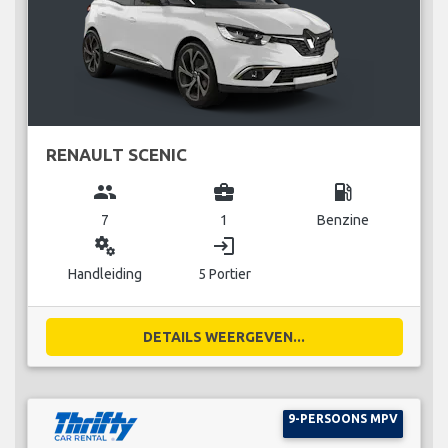
RENAULT SCENIC
group
business_center
local_gas_station
7
1
Benzine
miscellaneous_services
login
Handleiding
5 Portier
DETAILS WEERGEVEN...
9-PERSOONS MPV