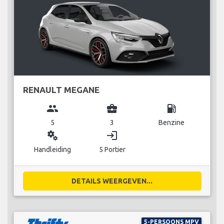
RENAULT MEGANE
group
business_center
local_gas_station
5
3
Benzine
miscellaneous_services
login
Handleiding
5 Portier
DETAILS WEERGEVEN...
5-PERSOONS MPV