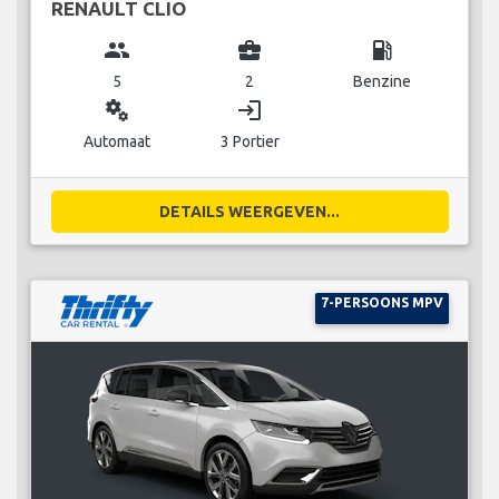
RENAULT CLIO
group
business_center
local_gas_station
5
2
Benzine
miscellaneous_services
login
Automaat
3 Portier
DETAILS WEERGEVEN...
7-PERSOONS MPV