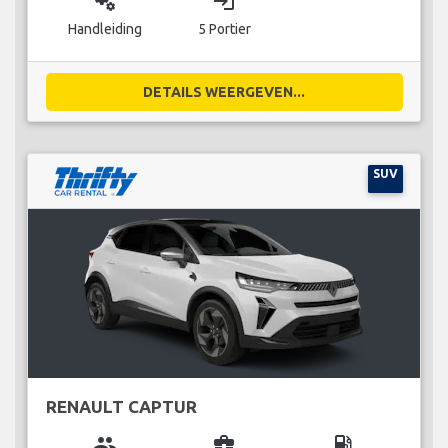
miscellaneous_services
login
Handleiding
5 Portier
DETAILS WEERGEVEN...
SUV
RENAULT CAPTUR
group
business_center
local_gas_station