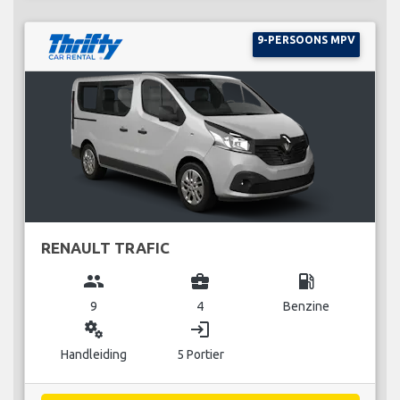
9-PERSOONS MPV
RENAULT TRAFIC
group
business_center
local_gas_station
9
4
Benzine
miscellaneous_services
login
Handleiding
5 Portier