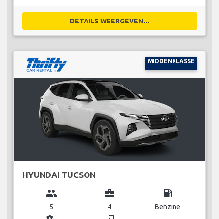
DETAILS WEERGEVEN...
MIDDENKLASSE
HYUNDAI TUCSON
group
business_center
local_gas_station
5
4
Benzine